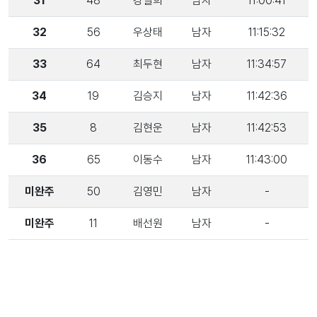
31
48
강일희
남자
11:00:41
32
56
우상태
남자
11:15:32
33
64
최두현
남자
11:34:57
34
19
김승지
남자
11:42:36
35
8
김현운
남자
11:42:53
36
65
이동수
남자
11:43:00
미완주
50
김영민
남자
-
미완주
11
배선원
남자
-