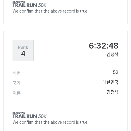
We confirm that the above record is true.
6:32:48
Rank
4
김정석
52
배번
대한민국
국가
김정석
이름
We confirm that the above record is true.