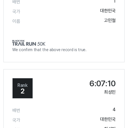
1
배번
대한민국
국가
고민철
이름
We confirm that the above record is true.
6:07:10
Rank
2
최성민
4
배번
대한민국
국가